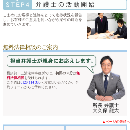
こまめにお客様と連絡をとって進捗状況を報告
し、お客様のご意見を伺いながら案件の対応を
進めていきます。
無料法律相談のご案内
横須賀・三浦法律事務所では、
初回の30分
は
無
料法律相談
を受けられます。
ご予約は
0120-114-335
へお電話いただくか、予
約フォームからご予約ください。
▲ページの先頭へ