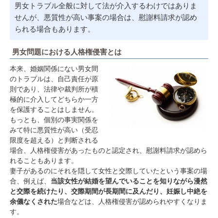
男女トラブル全般に対して法が介入するわけではありま
せんが、悪質性が高い事案の場合は、慰謝料請求が認め
られる場合もあります。
男女問題における人格権侵害とは
本来、婚姻関係にない男女間
のトラブルは、自己責任が原
則であり、法律や裁判所が積
極的に介入してどちらか一方
を保護することはしません。
もっとも、個別の事実関係を
みて特に悪質性が高い（受忍
限度を超える）と判断される
場合、人格権侵害があったものと認定され、慰謝料請求が認めら
れることもあります。
妻子があるのにそれを隠して女性と交際していたという事案の場
合、例えば、
当該女性が結婚を望んでいることを知りながら漫然
と交際を続けたり、交際期間が長期間に及んだり、妊娠し中絶を
余儀なくされた
場合などは、人格権侵害が認められやすくなりま
す。