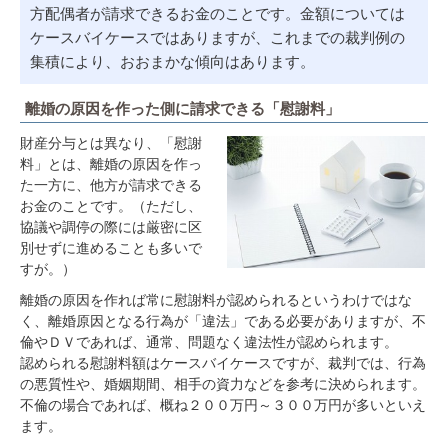
方配偶者が請求できるお金のことです。金額については
ケースバイケースではありますが、これまでの裁判例の
集積により、おおまかな傾向はあります。
離婚の原因を作った側に請求できる「慰謝料」
財産分与とは異なり、「慰謝
料」とは、離婚の原因を作っ
た一方に、他方が請求できる
お金のことです。（ただし、
協議や調停の際には厳密に区
別せずに進めることも多いで
すが。）
離婚の原因を作れば常に慰謝料が認められるというわけではな
く、離婚原因となる行為が「違法」である必要がありますが、不
倫やＤＶであれば、通常、問題なく違法性が認められます。
認められる慰謝料額はケースバイケースですが、裁判では、行為
の悪質性や、婚姻期間、相手の資力などを参考に決められます。
不倫の場合であれば、概ね２００万円～３００万円が多いといえ
ます。