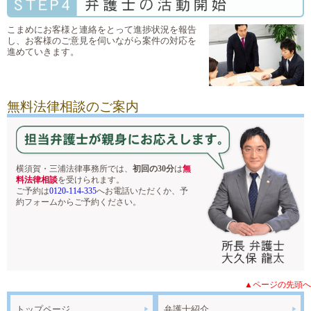
こまめにお客様と連絡をとって進捗状況を報告
し、お客様のご意見を伺いながら案件の対応を
進めていきます。
無料法律相談のご案内
横須賀・三浦法律事務所では、
初回の30分
は
無
料法律相談
を受けられます。
ご予約は
0120-114-335
へお電話いただくか、予
約フォームからご予約ください。
▲ページの先頭へ
トップページ
弁護士紹介